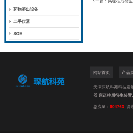
下一篇：
揭秘柱后衍生
药物溶出设备
二手仪器
SGE
网站首页
产品
天津琛航科苑科技发展有限
器,康诺柱后衍生装置
总流量：
804763
管