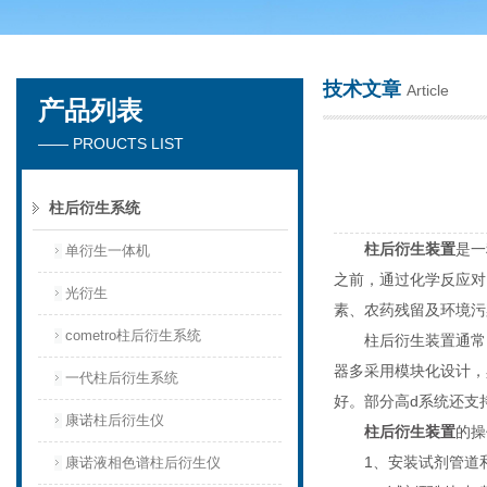
技术文章
Article
产品列表
天津琛航科苑科技发展有限公司
—— PROUCTS LIST
柱后衍生系统
柱后衍生装置
是一
单衍生一体机
之前，通过化学反应对
光衍生
素、农药残留及环境污
cometro柱后衍生系统
柱后衍生装置通常由
器多采用模块化设计，
一代柱后衍生系统
好。部分高d系统还支
康诺柱后衍生仪
柱后衍生装置
的操
1、安装试剂管道和
康诺液相色谱柱后衍生仪