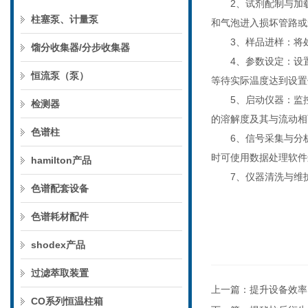
2、试剂配制与加载
柱塞泵、计量泵
和气泡进入损坏管路或
3、样品进样：将处
馏分收集器/分步收集器
4、参数设定：设置
恒流泵（泵）
等待实际温度达到设置
5、启动仪器：监控
检测器
的溶解度及其与流动相
色谱柱
6、信号采集与分析
时可使用数据处理软件
hamilton产品
7、仪器清洗与维护
色谱配套设备
色谱耗材配件
shodex产品
过滤萃取装置
上一篇：
提升设备效率
CO系列恒温柱箱