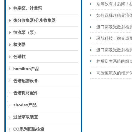
别等故障才后悔！
柱塞泵、计量泵
如何选择超临界流
馏分收集器/分步收集器
进口蒸发光散射检测
恒流泵（泵）
琛航科技：微光成
检测器
进口蒸发光散射检
色谱柱
柱后衍生系统的组
hamilton产品
高压恒流泵的维护
色谱配套设备
色谱耗材配件
shodex产品
过滤萃取装置
CO系列恒温柱箱