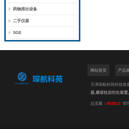
药物溶出设备
二手仪器
SGE
网站首页
产品
天津琛航科苑科技发展有限
器,康诺柱后衍生装置
总流量：
803812
管