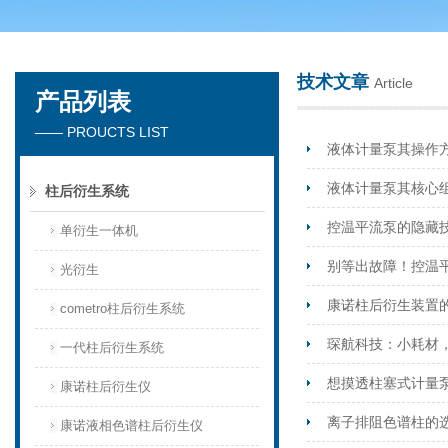
技术文章
Article
产品列表
天津琛航科苑科技发展有限公司
—— PROUCTS LIST
液体计量泵其操作
液体计量泵其核心
柱后衍生系统
控温平流泵的隐藏
单衍生一体机
别等出故障！控温
光衍生
康诺柱后衍生装置
cometro柱后衍生系统
琛航科技：小耗材
一代柱后衍生系统
想摸透柱塞式计量
康诺柱后衍生仪
离子排阻色谱柱的
康诺液相色谱柱后衍生仪