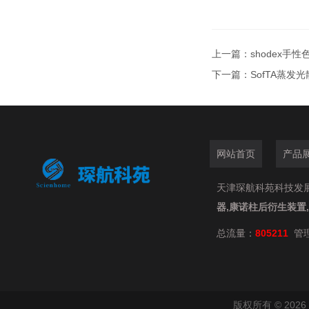
上一篇：
shodex手性
下一篇：
SofTA蒸发光
网站首页
产品
天津琛航科苑科技发展有限
器,康诺柱后衍生装置
总流量：
805211
管
版权所有 © 20