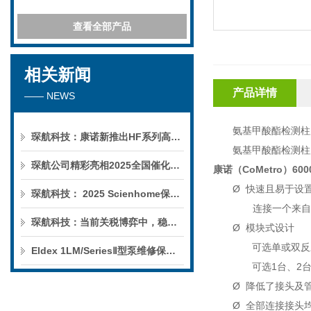
查看全部产品
相关新闻
产品详情
—— NEWS
氨基甲酸酯检测柱
琛航科技：康诺新推出HF系列高压恒流泵
氨基甲酸酯检测柱
琛航公司精彩亮相2025全国催化学术会议
康诺（
CoMetro
）
600
Ø
快速且易于设
琛航科技： 2025 Scienhome保护柱年中赠送活动
连接一个来自
琛航科技：当前关税博弈中，稳定的货源可解您燃眉之急
Ø
模块式设计
可选单或双反
Eldex 1LM/SeriesⅡ型泵维修保养服务
可选
1
台、
2
Ø
降低了接头及
Ø
全部连接接头