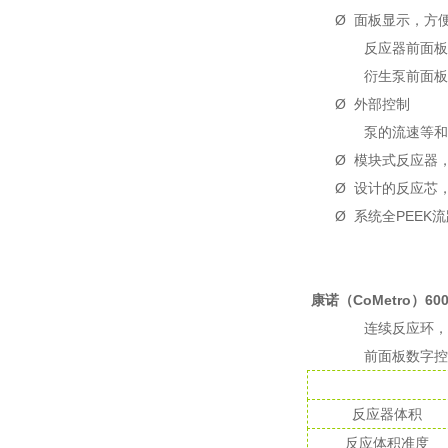
Ø
面板显示，方
反应器前面板
衍生泵前面板
Ø
外部控制
泵的流速等和
Ø
模块式反应器
Ø
设计的反应芯
Ø
系统全
PEEK
流
康诺（
CoMetro
）
60
连续反应环，
前面板数字控
反应器体积
反应体积准度