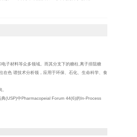
和电子材料等众多领域。而其分支下的糖柱
,
离子排阻糖
柱在色 谱技术分析领，应用于环保、石化、生命科学、食
询。
药典
(USP)
中
Pharmacopeial Forum 44(6)
的
In-Process