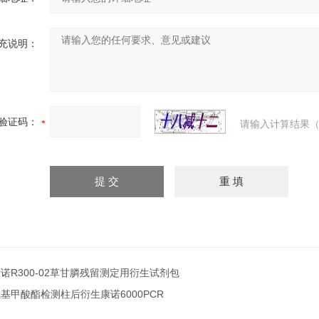
充说明：
验证码：
请输入计算结果（
诺R300-02草甘膦残留测定用衍生试剂包
基甲酸酯检测柱后衍生康诺6000PCR