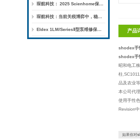
琛航科技： 2025 Scienhome保护柱年中赠送活动
琛航科技：当前关税博弈中，稳定的货源可解您燃眉之急
Eldex 1LM/SeriesⅡ型泵维修保养服务
产品
shodex
shodex
昭和电工
柱
,SC1011
品及农业
本公司代
使用手性
Revision
中
如果你对