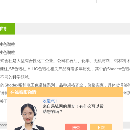
详情
手性色谱柱
手性色谱柱
株式会社是大型综合性化工企业。公司在石油、化学、无机材料、铝材料 
糖柱
,SB
色谱柱
,HILIC
色谱柱相关产品有着多年历史，其中的
Shodex
色谱
等不同的科学领域。
理的
Shodex
昭和电工色谱柱系列，品种规格齐全，价格实惠，具体货号咨
色谱柱
ORpak CDBS-453
分析去甲肾上腺素（外消旋体）。分析方法参考
欢迎您！
关于测定去甲肾上腺素注射液光学纯度的条件。
来自局域网的朋友！有什么可以帮
助您的吗？
shodex手性色谱柱
感兴趣，想了解更详细的产品信息，填写下表直接与厂家联系：