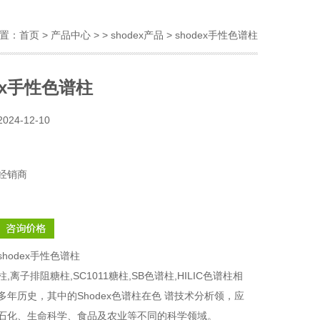
置：
首页
>
产品中心
> >
shodex产品
> shodex手性色谱柱
dex手性色谱柱
2024-12-10
经销商
shodex手性色谱柱
,离子排阻糖柱,SC1011糖柱,SB色谱柱,HILIC色谱柱相
多年历史，其中的Shodex色谱柱在色 谱技术分析领，应
石化、生命科学、食品及农业等不同的科学领域。