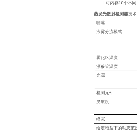
l
可内存
10
个不同
蒸发光散射检测器
技术
喷嘴
液雾分流模式
雾化区温度
漂移管温度
光源
检测元件
灵敏度
峰宽
给定增益下的动态范