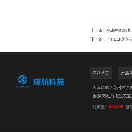
上一篇：
氨基甲酸酯检
下一篇：
全PEEK流
网站首页
产品
天津琛航科苑科技发展有限
器,康诺柱后衍生装置
总流量：
804285
管