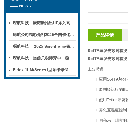
—— NEWS
琛航科技：康诺新推出HF系列高压恒流泵
琛航公司精彩亮相2025全国催化学术会议
产品详情
琛航科技： 2025 Scienhome保护柱年中赠送活动
SofTA蒸发光散射检测器
琛航科技：当前关税博弈中，稳定的货源可解您燃眉之急
SofTA蒸发光散射检测器
主要特点
Eldex 1LM/SeriesⅡ型泵维修保养服务
l
应用
SofTA
热分
l
能制冷运行的
E
l
使用
Teflon
喷雾
l
雾化区温度控制
l
明亮易于观察的