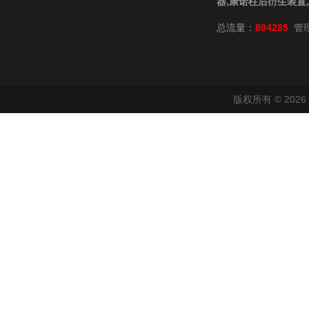
器,康诺柱后衍生装置
总流量：
804285
管
版权所有 © 20