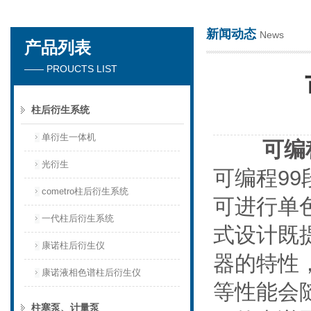
新闻动态
News
产品列表
天津琛航科苑科技发展有限公司
—— PROUCTS LIST
柱后衍生系统
单衍生一体机
可编
光衍生
可编程9
cometro柱后衍生系统
可进行单
一代柱后衍生系统
式设计既
康诺柱后衍生仪
器的特性
康诺液相色谱柱后衍生仪
等性能会
柱塞泵、计量泵