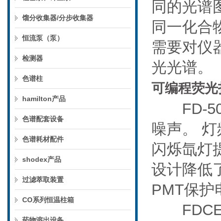
同的光谱
馏分收集器/分步收集器
同一化合
恒流泵（泵）
需要对仪
检测器
光光谱。
色谱柱
可编程荧光
hamilton产品
FD-5
色谱配套设备
噪声。 灯
色谱耗材配件
闪烁氙灯提
shodex产品
设计降低
过滤萃取装置
PMT保
CO系列恒温柱箱
FDCE
药物溶出设备