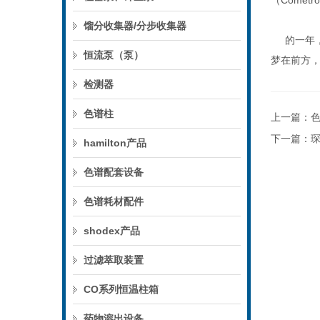
（Come
馏分收集器/分步收集器
的一年
恒流泵（泵）
梦在前方，
检测器
色谱柱
上一篇：
下一篇：
琛
hamilton产品
色谱配套设备
色谱耗材配件
shodex产品
过滤萃取装置
CO系列恒温柱箱
药物溶出设备