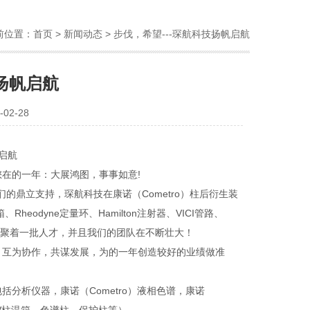
前位置：
首页
>
新闻动态
> 步伐，希望---琛航科技扬帆启航
技扬帆启航
02-28
启航
在的一年：大展鸿图，事事如意!
鼎立支持，琛航科技在康诺（Cometro）柱后衍生装
heodyne定量环、Hamilton注射器、VICI管路、
技凝聚着一批人才，并且我们的团队在不断壮大！
，互为协作，共谋发展，为的一年创造较好的业绩做准
析仪器，康诺（Cometro）液相色谱，康诺