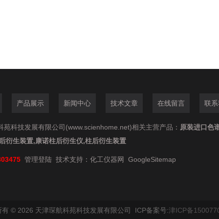
产品展示
新闻中心
技术文章
在线留言
联系
苑科技发展有限公司(www.scienhome.net)相关主营产品：
原装进口色
柱后衍生装置,康诺柱后衍生仪,柱后衍生装置
803475
管理登陆
技术支持：
化工仪器网
GoogleSitemap
有 © 2026 天津琛航科苑科技发展有限公司 ICP备案号:
津ICP备150077