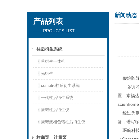
新闻动态
产品列表
天津琛航科苑科技发展有限公司
—— PROUCTS LIST
柱后衍生系统
单衍生一体机
光衍生
鞭炮阵
cometro柱后衍生系统
岁月不居，
置、索福达（
一代柱后衍生系统
scien
康诺柱后衍生仪
经过为
备，谱写
康诺液相色谱柱后衍生仪
琛航科技是
柱塞泵、计量泵