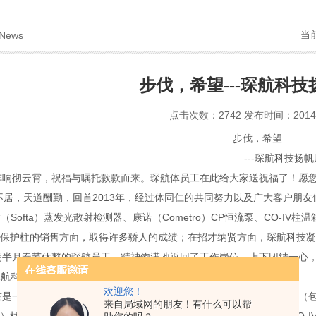
当
News
步伐，希望---琛航科
点击次数：2742 发布时间：2014-
步伐，希望
---琛航科技扬帆
阵响彻云霄，祝福与嘱托款款而来。琛航体员工在此给大家送祝福了！愿您
天道酬勤，回首2013年，经过体同仁的共同努力以及广大客户朋友们的
Softa）蒸发光散射检测器、康诺（Cometro）CP恒流泵、CO-IV柱温箱、R
home保护柱的销售方面，取得许多骄人的成绩；在招才纳贤方面，琛航科
期半月春节休整的琛航员工，精神饱满地返回了工作岗位，上下团结一心
琛航科技的辉煌。
欢迎您！
一家的实验室产品供应商，多年从事液相色谱线产品的销售及服务（包括分
来自局域网的朋友！有什么可以帮