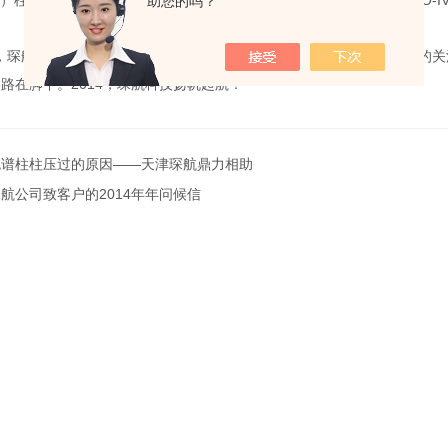
tro）柱后衍生装置，索福达（Softa）蒸发光散射检测器，色谱耗材，CO
助您的吗？
，琛航科技将一如既往不遗余力为大家提供的产品和*的服务。期待您的关
路在脚下。2014，琛航科技扬帆起航！
色谱柱柱压过的原因——天津琛航鼎力相助
航公司致客户的2014年年问候信