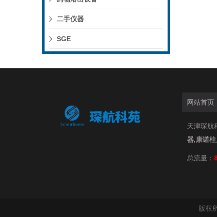
二手仪器
SGE
网站首页
天津琛航科
器,康诺
总流量：
版权所