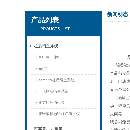
新闻动态
产品列表
天津琛航科苑科技发展有限公司
—— PROUCTS LIST
柱后衍生系统
液相色
单衍生一体机
随着社会
光衍生
产品与食品
cometro柱后衍生系统
展，已成为
又为色谱
一代柱后衍生系统
为满足广
康诺柱后衍生仪
动，诚邀贵
提问等。
康诺液相色谱柱后衍生仪
我公司免
柱塞泵、计量泵