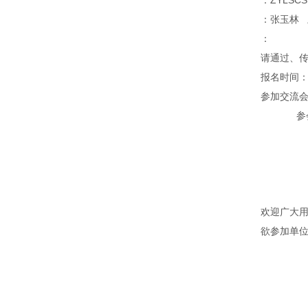
：ZYLSCS
：张玉林 
：
请通过、
报名时间：
参加交流
参
欢迎广大
欲参加单
天
2