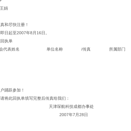
P
王娟
传真和尽快注册！
即日起至2007年8月16日。
会回执单
会代表姓名
单位名称
/传真
所属部门
用户踊跃参加！
位请将此回执单填写完整后传真给我们：
津琛航科技成都办事处
007年7月28日