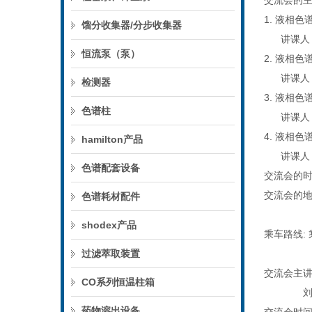
交流会的
1. 液相
馏分收集器/分步收集器
讲课人
恒流泵（泵）
2. 液相
讲课人
检测器
3. 液相
色谱柱
讲课人
4. 液相
hamilton产品
讲课人
色谱配套设备
交流会的时
交流会的地
色谱耗材配件
成都
shodex产品
乘车路线: 
过滤萃取装置
交流会主
CO系列恒温柱箱
刘仲仪（
药物溶出设备