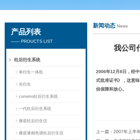
新闻动态
News
产品列表
天津琛航科苑科技发展有限公司
—— PROUCTS LIST
我公司代
柱后衍生系统
2006
年12月8日
，经中
单衍生一体机
式批准证书》，这意味
光衍生
份保障和放心。
cometro柱后衍生系统
一代柱后衍生系统
康诺柱后衍生仪
上一篇：
2007年上半
康诺液相色谱柱后衍生仪