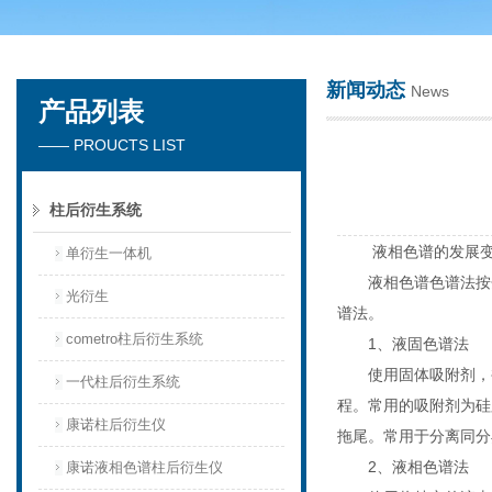
新闻动态
News
产品列表
天津琛航科苑科技发展有限公司
—— PROUCTS LIST
柱后衍生系统
液相色谱的发展变
单衍生一体机
液相色谱色谱法按分
光衍生
谱法。
cometro柱后衍生系统
1、液固色谱法
使用固体吸附剂，被
一代柱后衍生系统
程。常用的吸附剂为硅胶
康诺柱后衍生仪
拖尾。常用于分离同分
2、液相色谱法
康诺液相色谱柱后衍生仪