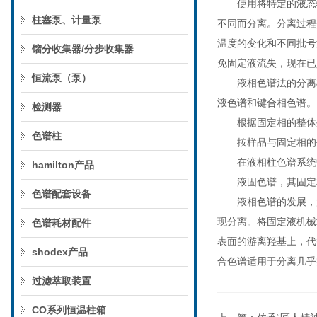
使用将特定的液态物
柱塞泵、计量泵
不同而分离。分离过程
温度的变化和不同批号
馏分收集器/分步收集器
免固定液流失，现在已
恒流泵（泵）
液相色谱法的分离机
液色谱和键合相色谱。
检测器
根据固定相的整体外
色谱柱
按样品与固定相的作
在液相柱色谱系统中加
hamilton产品
液固色谱，其固定相
色谱配套设备
液相色谱的发展，涉
现分离。将固定液机械
色谱耗材配件
表面的游离羟基上，代
shodex产品
合色谱适用于分离几乎
过滤萃取装置
CO系列恒温柱箱