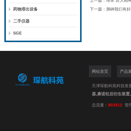
上一篇：
传承“匠人精神”
药物溶出设备
下一篇：
测砷我们有好柱-
二手仪器
SGE
网站首页
产品
天津琛航科苑科技发展有限
器,康诺柱后衍生装置
总流量：
803812
管