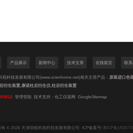
产品展示
新闻中心
技术文章
在线留言
联系
苑科技发展有限公司(www.scienhome.net)相关主营产品：
原装进口色
柱后衍生装置,康诺柱后衍生仪,柱后衍生装置
803812
管理登陆
技术支持：
化工仪器网
GoogleSitemap
有 © 2026 天津琛航科苑科技发展有限公司 ICP备案号:
津ICP备150077