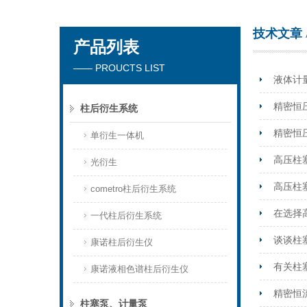
技术文章
产品列表
天津琛航科苑科技发展有限公司
—— PROUCTS LIST
液体计
精密恒
柱后衍生系统
精密恒
单衍生一体机
高压柱
光衍生
高压柱
cometro柱后衍生系统
在选择
一代柱后衍生系统
谈谈柱
康诺柱后衍生仪
有关柱
康诺液相色谱柱后衍生仪
精密恒
柱塞泵、计量泵