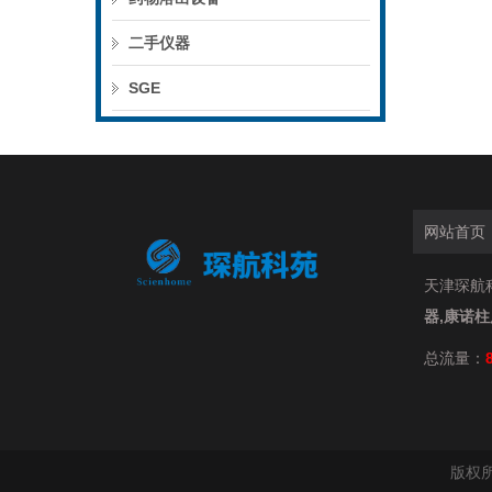
二手仪器
SGE
网站首页
天津琛航科
器,康诺
总流量：
版权所