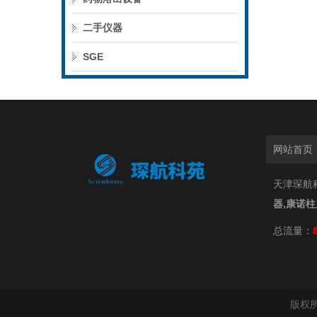
二手仪器
SGE
网站首页
天津琛航科
器,康诺
总流量：
版权所