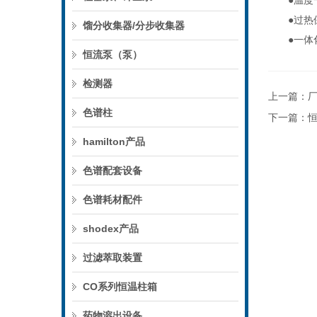
●温度一
●过热保
馏分收集器/分步收集器
●一体化
恒流泵（泵）
检测器
上一篇：
色谱柱
下一篇：
hamilton产品
色谱配套设备
色谱耗材配件
shodex产品
过滤萃取装置
CO系列恒温柱箱
药物溶出设备