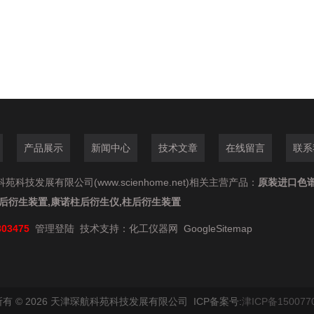
产品展示
新闻中心
技术文章
在线留言
联系
苑科技发展有限公司(www.scienhome.net)相关主营产品：
原装进口色
柱后衍生装置,康诺柱后衍生仪,柱后衍生装置
803475
管理登陆
技术支持：
化工仪器网
GoogleSitemap
有 © 2026 天津琛航科苑科技发展有限公司 ICP备案号:
津ICP备150077