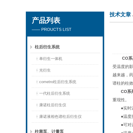
技术文章
产品列表
天津琛航科苑科技发展有限公司
—— PROUCTS LIST
柱后衍生系统
CO
单衍生一体机
受温度的
光衍生
越来越，药
cometro柱后衍生系统
谱柱的柱
CO系
一代柱后衍生系统
重现性。
康诺柱后衍生仪
●实时温
●温度控
康诺液相色谱柱后衍生仪
●可对进
柱塞泵、计量泵