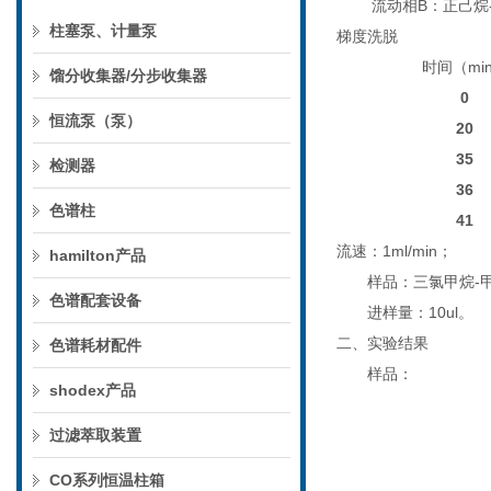
流动相B：正己烷-异丙
柱塞泵、计量泵
梯度洗脱
时间（mi
馏分收集器/分步收集器
0
恒流泵（泵）
20
35
检测器
36
色谱柱
41
流速：
1
ml/min；
hamilton产品
样品：
三氯甲烷-
色谱配套设备
进样量：
10ul
。
二、实验结果
色谱耗材配件
样品：
shodex产品
过滤萃取装置
CO系列恒温柱箱