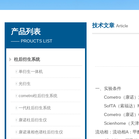
技术文章
Article
产品列表
天津琛航科苑科技发展有限公司
—— PROUCTS LIST
柱后衍生系统
单衍生一体机
光衍生
一、实验条件
cometro柱后衍生系统
Cometro
（康诺）
SofTA
（
索福达
）
一代柱后衍生系统
Cometro
（康诺）
康诺柱后衍生仪
Scienhome（天津琛
流动相：
流动相A：甲醇-
康诺液相色谱柱后衍生仪