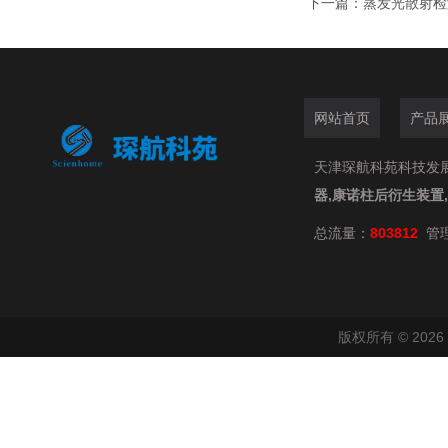
下一篇：
蒸发光散射检
网站首页
产品
天津琛航科苑科技发展有限
器,康诺柱后衍生装置
总流量：
803812
管
版权所有 © 20