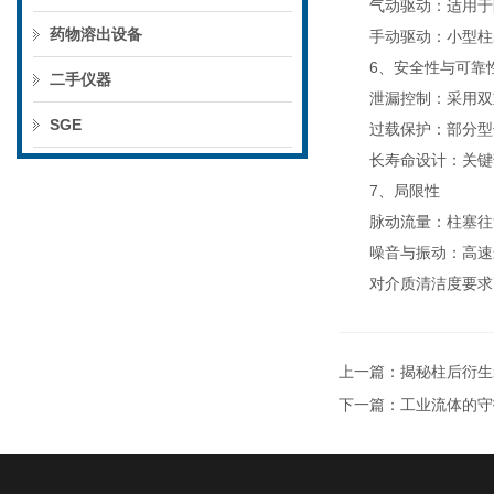
气动驱动：适用于防
药物溶出设备
手动驱动：小型柱塞
6、安全性与可靠
二手仪器
泄漏控制：采用双重
SGE
过载保护：部分型号
长寿命设计：关键部
7、局限性
脉动流量：柱塞往复
噪音与振动：高速运
对介质清洁度要求高
上一篇：
揭秘柱后衍生
下一篇：
工业流体的守