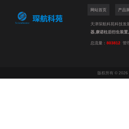
网站首页
产品
天津琛航科苑科技发展有限
器,康诺柱后衍生装置
总流量：
803812
管
版权所有 © 20