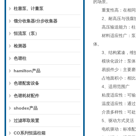
的场景。
柱塞泵、计量泵
重复性高：在相同工
2、耐高压与强腐
馏分收集器/分步收集器
高压输送能力：柱塞
恒流泵（泵）
材料适应性广：泵头
体。
检测器
3、结构紧凑，维
色谱柱
模块化设计：泵体、
易损件少：主要磨损
hamilton产品
占地面积小：相比其
色谱配套设备
4、适用范围广
粘度适应性：可输送
色谱耗材配件
温度适应性：通过选
shodex产品
介质多样性：可处理
过滤萃取装置
5、驱动方式灵活
电机驱动：标准配置
CO系列恒温柱箱