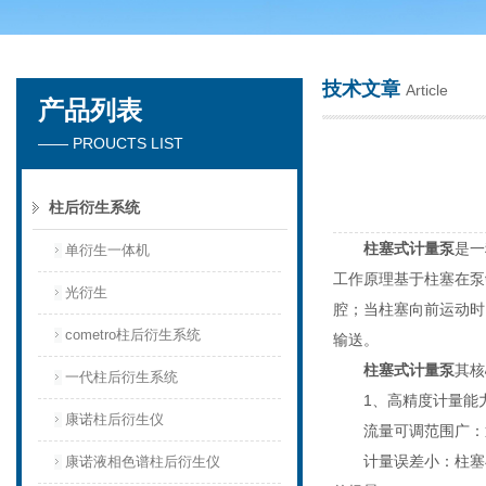
技术文章
Article
产品列表
天津琛航科苑科技发展有限公司
—— PROUCTS LIST
柱后衍生系统
柱塞式计量泵
是一
单衍生一体机
工作原理基于柱塞在泵
光衍生
腔；当柱塞向前运动时
cometro柱后衍生系统
输送。
柱塞式计量泵
其核
一代柱后衍生系统
1、高精度计量能
康诺柱后衍生仪
流量可调范围广：通过
计量误差小：柱塞与
康诺液相色谱柱后衍生仪