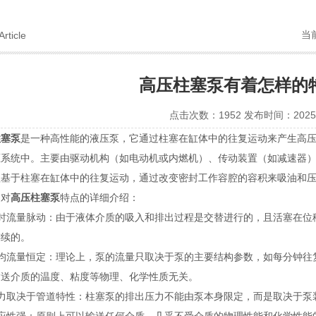
当
Article
高压柱塞泵有着怎样的
点击次数：1952 发布时间：2025-
柱塞泵
是一种高性能的液压泵，它通过柱塞在缸体中的往复运动来产生高
压系统中。主要由驱动机构（如电动机或内燃机）、传动装置（如减速器
理基于柱塞在缸体中的往复运动，通过改变密封工作容腔的容积来吸油和
对
高压柱塞泵
特点的详细介绍：
流量脉动：由于液体介质的吸入和排出过程是交替进行的，且活塞在位
连续的。
流量恒定：理论上，泵的流量只取决于泵的主要结构参数，如每分钟往
输送介质的温度、粘度等物理、化学性质无关。
取决于管道特性：柱塞泵的排出压力不能由泵本身限定，而是取决于泵