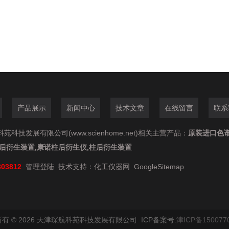
产品展示
新闻中心
技术文章
在线留言
联系
苑科技发展有限公司(www.scienhome.net)相关主营产品：
原装进口色
柱后衍生装置,康诺柱后衍生仪,柱后衍生装置
803812
管理登陆
技术支持：
化工仪器网
GoogleSitemap
有 © 2026 天津琛航科苑科技发展有限公司 ICP备案号:
津ICP备150077