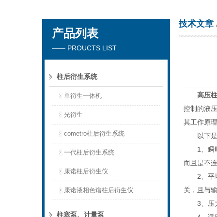
技术文章
产品列表
天津琛航科苑科技发展有限公司
—— PROUCTS LIST
柱后衍生系统
高压
单衍生一体机
控制的液
光衍生
其工作原
cometro柱后衍生系统
以下是
1、瞬时
一代柱后衍生系统
而且是不
康诺柱后衍生仪
2、平均
关，且与
康诺液相色谱柱后衍生仪
3、压力
柱塞泵、计量泵