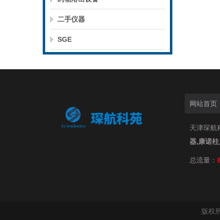
二手仪器
SGE
网站首页
天津琛航科
器,康诺
总流量：
版权所