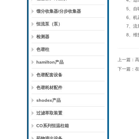
4、适应
5、自吸
馏分收集器/分步收集器
6、机器
恒流泵（泵）
7、流量
8、维护
检测器
色谱柱
上一篇：
hamilton产品
下一篇：
色谱配套设备
色谱耗材配件
shodex产品
过滤萃取装置
CO系列恒温柱箱
药物溶出设备