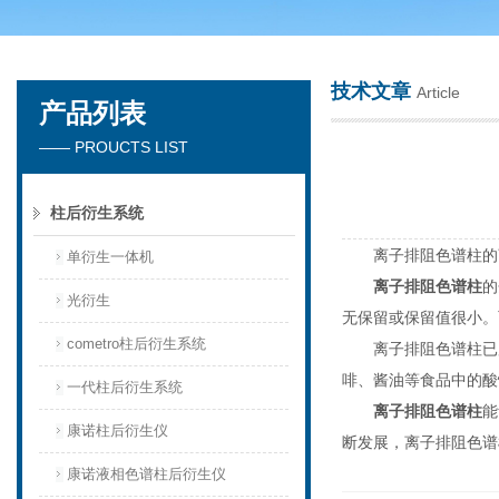
技术文章
Article
产品列表
天津琛航科苑科技发展有限公司
—— PROUCTS LIST
柱后衍生系统
离子排阻色谱柱的离
单衍生一体机
离子排阻色谱柱
的
光衍生
无保留或保留值很小。
cometro柱后衍生系统
离子排阻色谱柱已广
啡、酱油等食品中的酸
一代柱后衍生系统
离子排阻色谱柱
能
康诺柱后衍生仪
断发展，离子排阻色谱
康诺液相色谱柱后衍生仪