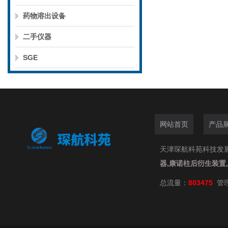
药物溶出设备
二手仪器
SGE
网站首页
产品
天津琛航科苑科技发展有限
器,康诺柱后衍生装置
总流量：
803475
管