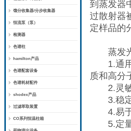
到蒸发器
馏分收集器/分步收集器
过散射器
恒流泵（泵）
定样品的
检测器
色谱柱
蒸发光散
hamilton产品
1.通用
色谱配套设备
质和高分
色谱耗材配件
2.灵敏
shodex产品
3.稳定
过滤萃取装置
4.易于
CO系列恒温柱箱
5.定量
药物溶出设备