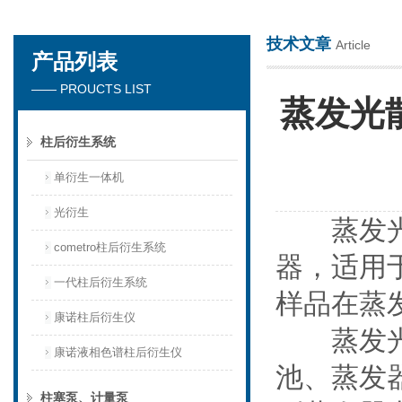
技术文章
Article
产品列表
天津琛航科苑科技发展有限公司
—— PROUCTS LIST
蒸发光
柱后衍生系统
单衍生一体机
光衍生
蒸发光散
cometro柱后衍生系统
器，适用
一代柱后衍生系统
样品在蒸
康诺柱后衍生仪
蒸发光散
康诺液相色谱柱后衍生仪
池、蒸发
柱塞泵、计量泵