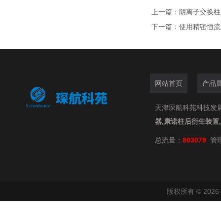
上一篇：
阴离子交换柱
下一篇：
使用精密恒流
网站首页
产品
天津琛航科苑科技发展有限
器,康诺柱后衍生装置
总流量：
803079
管
版权所有 © 20