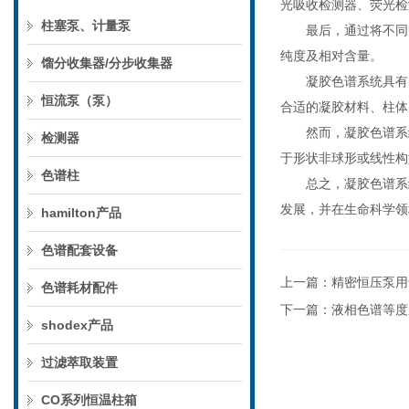
光吸收检测器、荧光检
柱塞泵、计量泵
最后，通过将不同时
纯度及相对含量。
馏分收集器/分步收集器
凝胶色谱系统具有以
恒流泵（泵）
合适的凝胶材料、柱体
然而，凝胶色谱系统
检测器
于形状非球形或线性构
色谱柱
总之，凝胶色谱系统
发展，并在生命科学领
hamilton产品
色谱配套设备
上一篇：
精密恒压泵用
色谱耗材配件
下一篇：
液相色谱等度
shodex产品
过滤萃取装置
CO系列恒温柱箱