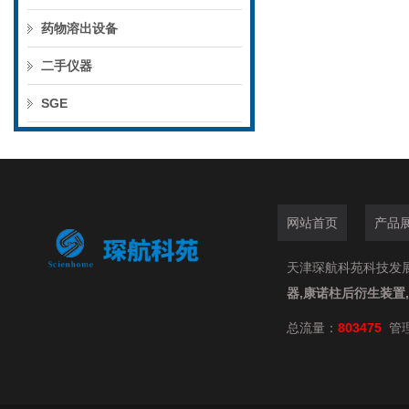
药物溶出设备
二手仪器
SGE
网站首页
产品
天津琛航科苑科技发展有限
器,康诺柱后衍生装置
总流量：
803475
管