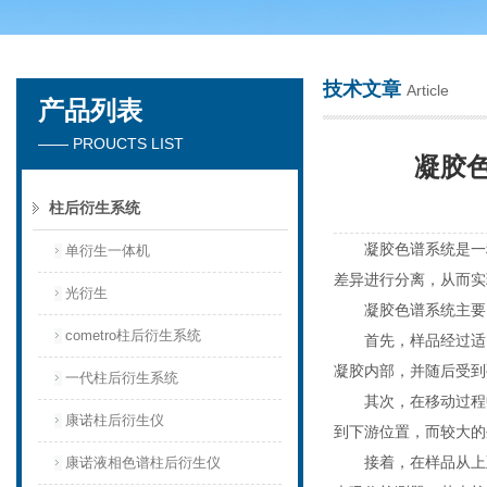
技术文章
Article
产品列表
天津琛航科苑科技发展有限公司
—— PROUCTS LIST
凝胶
柱后衍生系统
凝胶色谱系统是一种
单衍生一体机
差异进行分离，从而实
光衍生
凝胶色谱系统主要由
cometro柱后衍生系统
首先，样品经过适当
凝胶内部，并随后受到
一代柱后衍生系统
其次，在移动过程中
康诺柱后衍生仪
到下游位置，而较大的
接着，在样品从上至
康诺液相色谱柱后衍生仪