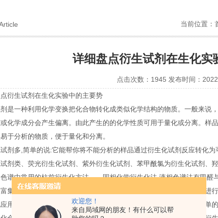
当前位置：
Article
详细盘点衍生试剂在生化实
点击次数：1945 发布时间：2022-
衍生试剂在生化实验中的主要势
是一种利用化学变换把化合物转化成类似化学结构的物质。一般来说，
态或化学成分会产生偏离。由此产生的的化学性质可用于量化或分离。样
但易于分析的物质，便于量化和分离。
剂多,简单的说:它能帮你将不能分析的样品通过衍生化试剂反应转化为可
化试剂类、荧光衍生化试剂、紫外衍生化试剂、苯甲酰氯为衍生化试剂、
色谱中常用的柱前衍生化方法、、固相化学衍生化法.液相色谱法有甲醛与
取富集后，在一定温度下蒸发、浓缩，再以甲醇或乙腈溶解或稀释，后进
欢迎您！
用，现主要用于医学、制药学和食品科学领域。衍生化试剂多，简单的
来自局域网的朋友！有什么可以帮