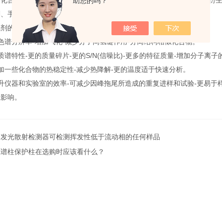
的化合物，衍生化试剂有烷基化试剂、硅烷化试剂、酰化试剂类、荧光衍
助您的吗？
剂、手性衍生化试剂、氨基衍生化试剂等。
剂的势：
谱分辨率-增加气化-减少分子间氢键作用-分离结构相似化合物。
特性-更的质量碎片-更的S/N(信噪比)-更多的特征质量-增加分子离子
一些化合物的热稳定性-减少热降解-更的温度适于快速分析。
器和实验室的效率-可减少因峰拖尾所造成的重复进样和试验-更易于样
生影响。
蒸发光散射检测器可检测挥发性低于流动相的任何样品
色谱柱保护柱在选购时应该看什么？