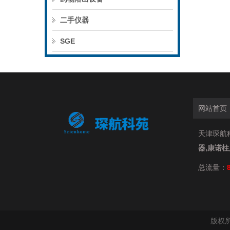
二手仪器
SGE
网站首页
天津琛航科
器,康诺
总流量：
版权所