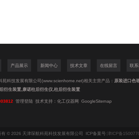
产品展示
新闻中心
技术文章
在线留言
联系
苑科技发展有限公司(www.scienhome.net)相关主营产品：
原装进口色
柱后衍生装置,康诺柱后衍生仪,柱后衍生装置
803812
管理登陆
技术支持：
化工仪器网
GoogleSitemap
有 © 2026 天津琛航科苑科技发展有限公司 ICP备案号:
津ICP备150077