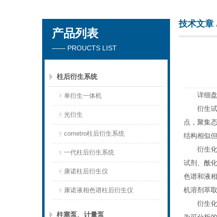
技术文章
产品列表
天津琛航科苑科技发展有限公司
—— PROUCTS LIST
柱后衍生系统
详细盘点
单衍生一体机
衍生试剂
光衍生
点，聚集
cometro柱后衍生系统
结构相似
衍生化试
一代柱后衍生系统
试剂、酰
康诺柱后衍生仪
色谱和液相
机溶剂萃
康诺液相色谱柱后衍生仪
衍生化应
柱塞泵、计量泵