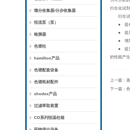
为可分析
衍生化试
馏分收集器/分步收集器
衍生试
恒流泵（泵）
● 提色
● 提质谱
检测器
● 增加
色谱柱
● 提升仪
的性能产
hamilton产品
色谱配套设备
上一篇：
色谱耗材配件
下一篇：
shodex产品
过滤萃取装置
CO系列恒温柱箱
药物溶出设备