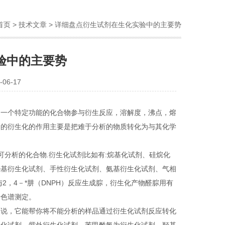
首页
>
技术文章
> 详细盘点衍生试剂在生化实验中的主要势
验中的主要势
06-17
一个特定功能的化合物参与衍生反应，溶解度，沸点，熔
品的衍生化的作用主要是把难于分析的物质转化为与其化学
分析的化合物.衍生化试剂比如有:烷基化试剂、硅烷化
羟基衍生化试剂、手性衍生化试剂、氨基衍生化试剂、气相
2，4－*肼（DNPH）反应生成腙，衍生化产物醛腙用有
行色谱测定。
说，它能帮你将不能分析的样品通过衍生化试剂反应转化