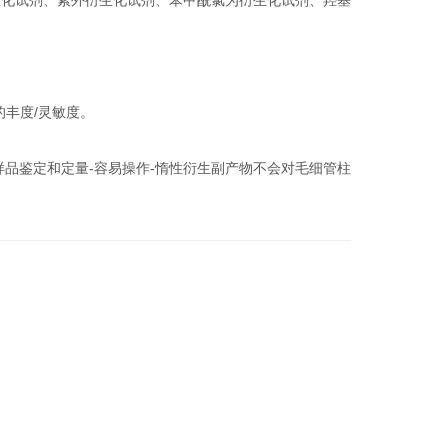
生化试剂、紫外衍生化试剂、苯甲酰氯为衍生化试剂、羟基
的丰度/灵敏度。
品鉴定和定量-容易操作-惰性衍生副产物不会对毛细管柱