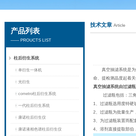
技术文章
Article
产品列表
天津琛航科苑科技发展有限公司
—— PROUCTS LIST
柱后衍生系统
真空抽滤系统是为快
单衍生一体机
命、提检测晶度起着关
光衍生
真空抽滤系统由过滤瓶
cometro柱后衍生系统
过滤瓶包括：三角形集液瓶
1、过滤瓶选用度特硬
一代柱后衍生系统
2、过滤瓶为批量生产
康诺柱后衍生仪
3、为过滤瓶装置而配
4、溶剂直接提取部伯
康诺液相色谱柱后衍生仪