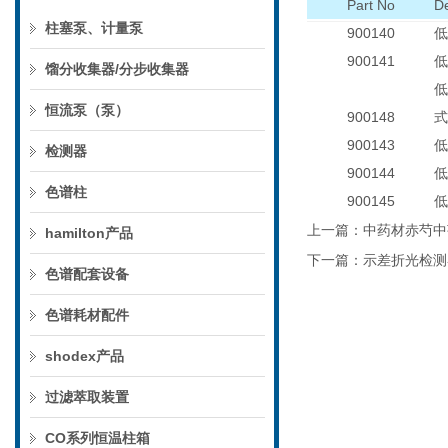
Part No
D
柱塞泵、计量泵
900140
低
900141
低
馏分收集器/分步收集器
低
恒流泵（泵）
900148
式
900143
低
检测器
900144
低
色谱柱
900145
低
上一篇：
中药材赤芍中
hamilton产品
下一篇：
示差折光检测
色谱配套设备
色谱耗材配件
shodex产品
过滤萃取装置
CO系列恒温柱箱