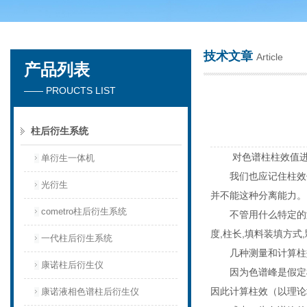
技术文章
Article
产品列表
天津琛航科苑科技发展有限公司
—— PROUCTS LIST
柱后衍生系统
对色谱柱柱效值进
单衍生一体机
我们也应记住柱效值
光衍生
并不能这种分离能力。
cometro柱后衍生系统
不管用什么特定的测试
度,柱长,填料装填方
一代柱后衍生系统
几种测量和计算柱
康诺柱后衍生仪
因为色谱峰是假定样
因此计算柱效（以理论
康诺液相色谱柱后衍生仪