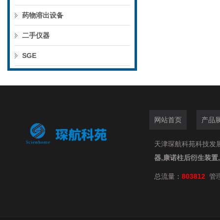
药物溶出设备
二手仪器
SGE
网站首页
产品
天津琛航科苑科技发展有限
器,康诺柱后衍生装置
总流量：
803812
管