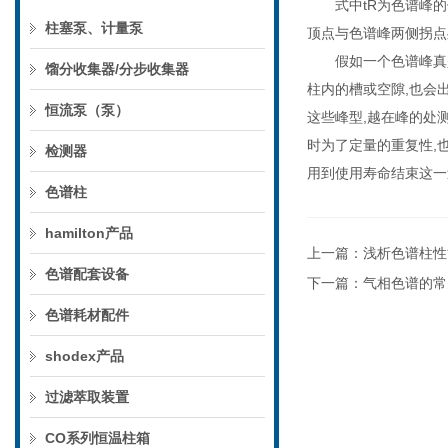
式中tR为色谱峰的保
柱塞泵、计量泵
顶点与色谱峰两侧拐点
假如一个色谱峰真是
馏分收集器/分步收集器
柱内的槽或空隙,也会
恒流泵（泵）
这些峰型,越在峰的处
时为了定量的重复性,也
检测器
用到使用寿命结束这一
色谱柱
hamilton产品
上一篇：
浅析色谱柱性
色谱配套设备
下一篇：
气相色谱的常
色谱耗材配件
shodex产品
过滤萃取装置
CO系列恒温柱箱