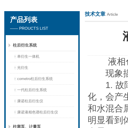
技术文章
Article
产品列表
天津琛航科苑科技发展有限公司
—— PROUCTS LIST
柱后衍生系统
单衍生一体机
液相色
光衍生
现象描
cometro柱后衍生系统
1. 故
一代柱后衍生系统
化，会产
康诺柱后衍生仪
和水混合
康诺液相色谱柱后衍生仪
明显看到
柱塞泵、计量泵