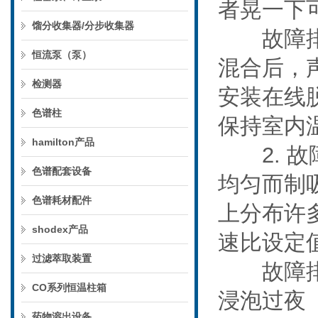
者晃一下
馏分收集器/分步收集器
故障排除
恒流泵（泵）
混合后，
检测器
安装在线
色谱柱
保持室内
hamilton产品
2. 故
色谱配套设备
均匀而制
色谱耗材配件
上分布许
shodex产品
速比设定
过滤萃取装置
故障排除
CO系列恒温柱箱
浸泡过夜
药物溶出设备