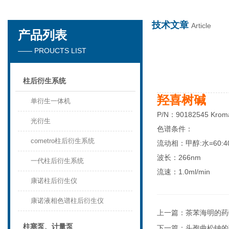
技术文章
Article
产品列表
天津琛航科苑科技发展有限公司
—— PROUCTS LIST
柱后衍生系统
羟喜树碱
单衍生一体机
P/N：90182545 Krom
光衍生
色谱条件：
cometro柱后衍生系统
流动相：甲醇:水=60:4
波长：266nm
一代柱后衍生系统
流速：1.0ml/min
康诺柱后衍生仪
康诺液相色谱柱后衍生仪
上一篇：
茶苯海明的药
柱塞泵、计量泵
下一篇：
头孢曲松钠的