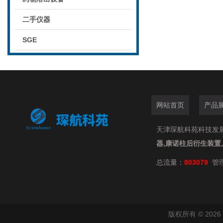
二手仪器
SGE
网站首页
产品
天津琛航科苑科技发展有限
器,康诺柱后衍生装置
总流量：
803079
管
版权所有 © 20