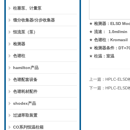
柱塞泵、计量泵
馏分收集器/分步收集器
★
检测器：
ELSD M
★
流速：
1.0ml/
恒流泵（泵）
★
色谱柱：
Kromasil
检测器
★
检测器条件：
DT=
色谱柱
★
柱温：室温
hamilton产品
上一篇：
HPLC-EL
色谱配套设备
下一篇：
HPLC-EL
色谱耗材配件
shodex产品
过滤萃取装置
CO系列恒温柱箱