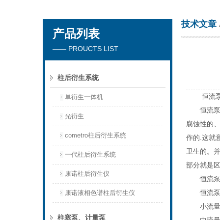
技术文章
产品列表
天津琛航科苑科技发展有限公司
—— PROUCTS LIST
柱后衍生系统
恒流泵的
单衍生一体机
恒流泵又
光衍生
腐蚀性的、
cometro柱后衍生系统
作的.这就
卫生的。
一代柱后衍生系统
部分就是区
康诺柱后衍生仪
恒流泵
恒流泵的
康诺液相色谱柱后衍生仪
小流量恒
柱塞泵、计量泵