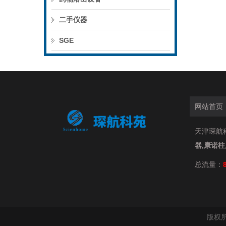
二手仪器
SGE
网站首页
天津琛航科
器,康诺
总流量：
版权所