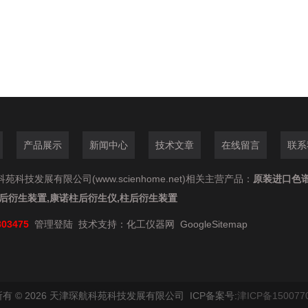
产品展示
新闻中心
技术文章
在线留言
联系
苑科技发展有限公司(www.scienhome.net)相关主营产品：
原装进口色
柱后衍生装置,康诺柱后衍生仪,柱后衍生装置
803475
管理登陆
技术支持：
化工仪器网
GoogleSitemap
有 © 2026 天津琛航科苑科技发展有限公司 ICP备案号:
津ICP备150077