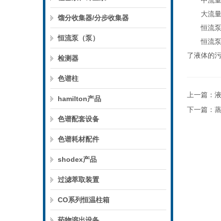
中流量恒
大流量恒
馏分收集器/分步收集器
恒流泵
恒流泵（泵）
恒流泵是
了液体的
检测器
色谱柱
上一篇：
hamilton产品
下一篇：
色谱配套设备
色谱耗材配件
shodex产品
过滤萃取装置
CO系列恒温柱箱
药物溶出设备