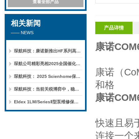
查看全部产品
相关新闻
产品详情
—— NEWS
康诺COM
琛航科技：康诺新推出HF系列高压恒流泵
琛航公司精彩亮相2025全国催化学术会议
康诺（
Co
琛航科技： 2025 Scienhome保护柱年中赠送活动
和格
琛航科技：当前关税博弈中，稳定的货源可解您燃眉之急
康诺COM
Eldex 1LM/SeriesⅡ型泵维修保养服务
快速且易
连接一个