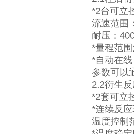
*2
台可立
流速范围
耐压：
400
*
量程范围
*
自动在线
参数可以
2.2
衍生反
*2
套可立
*
连续反应
温度控制
*
温度稳定