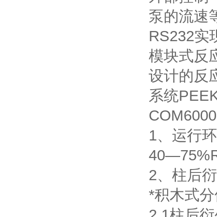
泵的流速
RS232
实
模块式反
设计的反
系统
PEE
COM600
1
、运行环
40―75%
2
、柱后衍
*
积木式分
2.1
柱后衍