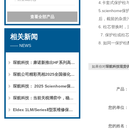
4.
卡套式保护柱
5.scienhome
保
查看全部产品
后，截留的杂质
6.
柱芯替换时，
7.
保护柱或柱
相关新闻
8.
如同一保护柱
—— NEWS
琛航科技：康诺新推出HF系列高压恒流泵
如果你对
琛航科技现货
琛航公司精彩亮相2025全国催化学术会议
琛航科技： 2025 Scienhome保护柱年中赠送活动
产品：
琛航科技：当前关税博弈中，稳定的货源可解您燃眉之急
您的单位：
Eldex 1LM/SeriesⅡ型泵维修保养服务
您的姓名：