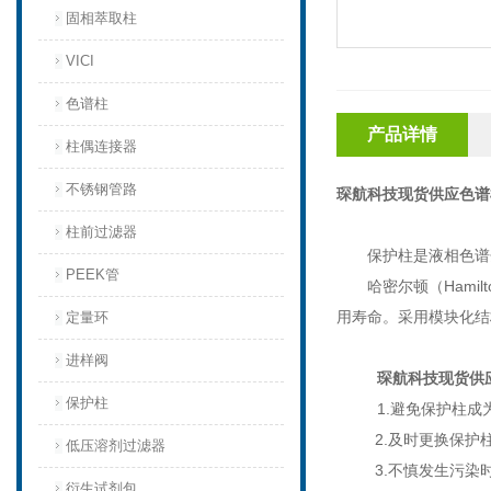
固相萃取柱
VICI
色谱柱
产品详情
柱偶连接器
不锈钢管路
琛航科技现货供应色谱
柱前过滤器
保护柱
是液相色谱
PEEK管
哈密尔顿（
Hamilt
用寿命。采用模块化结
定量环
进样阀
琛航科技现货供
保护柱
1.
避免保护柱成
2.
及时更换保护
低压溶剂过滤器
3.
不慎发生污染
衍生试剂包