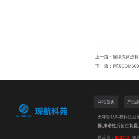
上一篇：
连续流体进料泵
下一篇：
康诺COM60
网站首页
产品
天津琛航科苑科技发展有限
器,康诺柱后衍生装置
总流量：
803812
管