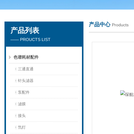
产品中心
Products
产品列表
天津琛航科苑科技发展有限公司
—— PROUCTS LIST
色谱耗材配件
三通直通
针头滤器
泵配件
滤膜
接头
氘灯