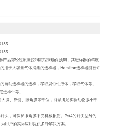
0135
0135
器产品都经过质量控制流程来确保预期，其进样器的精度
L
的用于大容量气体捕集的进样器，
Hamilton
进样器能被许
家的自动进样器的进样，移取腐蚀性液体，移取气体等。
定进样针等。
括大脑、脊髓、眼角膜等部位，能够满足实验动物微小部
样针头，可保护眼角膜不受机械损伤。
Pst4
的针尖型号为
，为用户的实际应用提供多种解决方案。