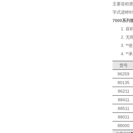
主要容积
字式进样
7000
系列
1.
容
2.
无
3. **
使
4. **
承
货号
86259
80135
86211
88411
88511
88011
88000