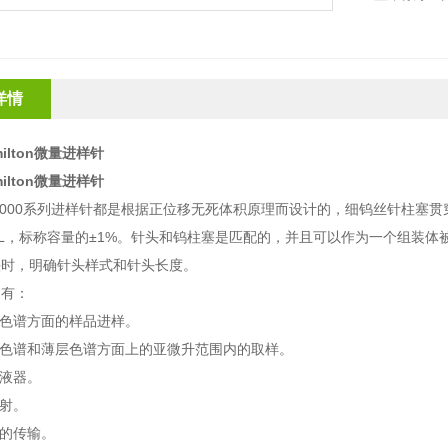
详情
ilton
微量进样针
ilton
微量进样针
7000
系列进样针都是根据正位移无死体积原理而设计的，细钨丝针柱塞贯
L
，标称容量的±
1%
。针头和钨柱塞是匹配的，并且可以作为一个组装体
头时，明确针头样式和针头长度。
用有：
相色谱方面的样品进样。
相色谱和薄层色谱方面上的亚微升范围内的取样。
移液器。
注射。
体的传输。