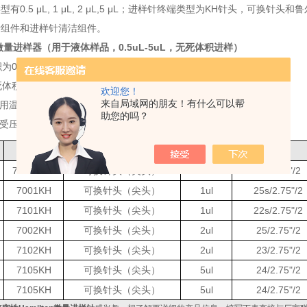
类型有
0.5
μ
L, 1
μ
L, 2
μ
L,5
μ
L
；进样针终端类型为
KH
针头，可换针头和鲁
针组件和进样针清洁组件。
微量进样器（用于液体样品，
0.5uL-5uL
，无死体积进样）
积为
0.5uL-5uL
，适用于液体样品
死体积进样，部件可换
欢迎您！
来自局域网的朋友！有什么可以帮
用温度
115
℃
助您的吗？
受压力
0.6MPa
（
6bar
）
型号
针头类型
容量
规格
7000.5KH
可换针头（尖头）
0.5ul
25/2.75"/2
7001KH
可换针头（尖头）
1ul
25s/2.75"/2
7101KH
可换针头（尖头）
1ul
22s/2.75"/2
7002KH
可换针头（尖头）
2ul
25/2.75"/2
7102KH
可换针头（尖头）
2ul
23/2.75"/2
7105KH
可换针头（尖头）
5ul
24/2.75"/2
7105KH
可换针头（尖头）
5ul
24/2.75"/2