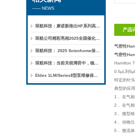
—— NEWS
琛航科技：康诺新推出HF系列高压恒流泵
产品
琛航公司精彩亮相2025全国催化学术会议
气密性
Ham
琛航科技： 2025 Scienhome保护柱年中赠送活动
气密性
Ham
琛航科技：当前关税博弈中，稳定的货源可解您燃眉之急
Hamilton 
0.5
μ
L
到
5
μ
Eldex 1LM/SeriesⅡ型泵维修保养服务
特定的针
典型的应
1
． 在气
2
． 在气
3
． 微型
4
． 动物
5
． 微流