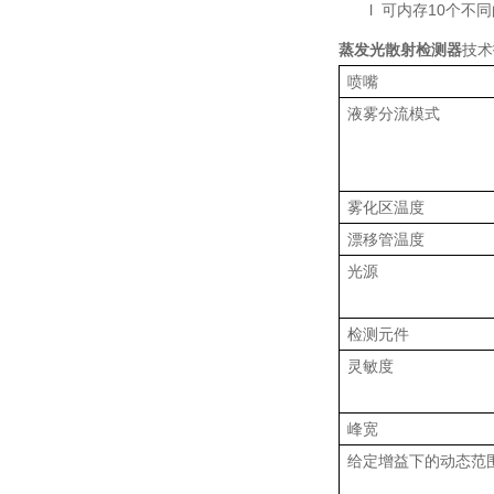
l
可内存
10
个不同
蒸发光散射检测器
技术
喷嘴
液雾分流模式
雾化区温度
漂移管温度
光源
检测元件
灵敏度
峰宽
给定增益下的动态范