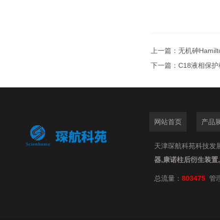
上一篇：
无机砷Hamil
下一篇：
C18液相保护柱
网站首页
产品
天津琛航科苑科技发展有限
器,康诺柱后衍生装置
总流量：
803475
管