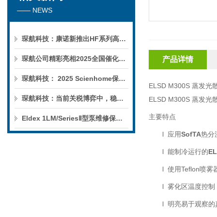
—— NEWS
琛航科技：康诺新推出HF系列高压恒流泵
琛航公司精彩亮相2025全国催化学术会议
产品详情
琛航科技： 2025 Scienhome保护柱年中赠送活动
ELSD M300S
蒸发光
琛航科技：当前关税博弈中，稳定的货源可解您燃眉之急
ELSD M300S
蒸发光
主要特点
Eldex 1LM/SeriesⅡ型泵维修保养服务
l
应用
SofTA
热分
l
能制冷运行的
E
l
使用
Teflon
喷雾
l
雾化区温度控制
l
明亮易于观察的