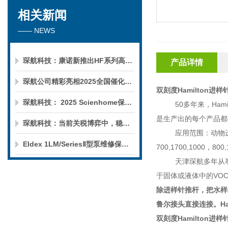
相关新闻
—— NEWS
琛航科技：康诺新推出HF系列高压恒流泵
产品详情
琛航公司精彩亮相2025全国催化学术会议
双刻度Hamilton进样
琛航科技： 2025 Scienhome保护柱年中赠送活动
50
多年来，
Hami
是生产出的每个产品都
琛航科技：当前关税博弈中，稳定的货源可解您燃眉之急
应用范围：动物
Eldex 1LM/SeriesⅡ型泵维修保养服务
700,1700,1000
，
800,
天津琛航多年从
于固体或液体中的
VO
除进样针推杆，把水样
鲁尔接头直接连接。
H
双刻度Hamilton进样