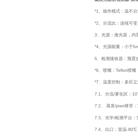
*1
、操作模式：温不分
*2
、分流比：连续可变
3
、光源：激光器，内
*4
、光源能量：小于
5
5
、检测接收器：预置
*6
、喷嘴：
Teflon
喷嘴
*7
、温度控制：多区立
7.1
、分流
/
雾化区：
10
7.2
、 蒸发
/
piao移管
7.3
、光学
/
检测平台：
7.4
、出口：室温
-80
℃