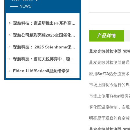
—— NEWS
琛航科技：康诺新推出HF系列高压恒流泵
琛航公司精彩亮相2025全国催化学术会议
产品详情
琛航科技： 2025 Scienhome保护柱年中赠送活动
蒸发光散射检测器-索
琛航科技：当前关税博弈中，稳定的货源可解您燃眉之急
蒸发光散射检测器是通
Eldex 1LM/SeriesⅡ型泵维修保养服务
应用
SofTA
热分流技术
市场上能制冷运行的
E
市场上使用
Teflon
喷雾
雾化区温度控制，实现
明亮易于观察的真空荧
蒸发光散射检测器-索