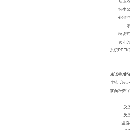
反应
衍生
外部
模块
设计
系统PEE
康诺柱后衍
连续反应
前面板数
反
反
温度