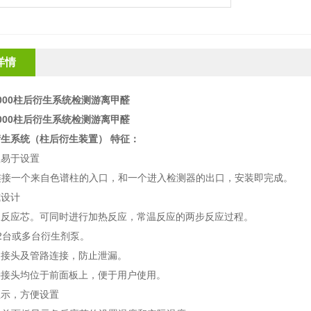
详情
o6000柱后衍生系统检测游离甲醛
o6000柱后衍生系统检测游离甲醛
生系统（柱后衍生装置） 特征：
且易于设置
连接一个来自色谱柱的入口，和一个进入检测器的出口，安装即完成。
式设计
双反应芯。可同时进行加热反应，常温反应的两步反应过程。
2台或多台衍生剂泵。
了接头及管路连接，防止泄漏。
接接头均位于前面板上，便于用户使用。
显示，方便设置