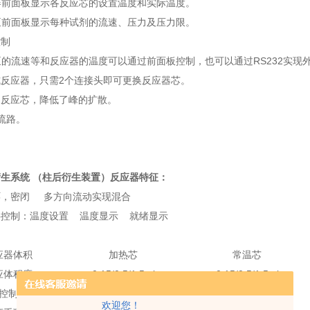
器前面板显示各反应芯的设置温度和实际温度。
泵前面板显示每种试剂的流速、压力及压力限。
控制
泵的流速等和反应器的温度可以通过前面板控制，也可以通过RS232实现
式反应器，只需2个连接头即可更换反应器芯。
的反应芯，降低了峰的扩散。
K流路。
生系统 （柱后衍生装置）
反应器特征：
环，密闭 多方向流动实现混合
字控制：温度设置 温度显示 就绪显示
应器体积
加热芯
常温芯
应体积度
0.15/0.5/1.5ml
0.15/0.5/1.5ml
控制范围
±5%
±5%
欢迎您！