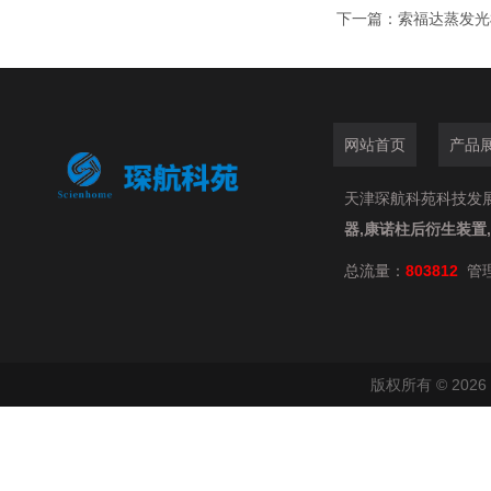
下一篇：
索福达蒸发光检
网站首页
产品
天津琛航科苑科技发展有限
器,康诺柱后衍生装置
总流量：
803812
管
版权所有 © 20