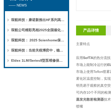
—— NEWS
琛航科技：康诺新推出HF系列高压恒流泵
琛航公司精彩亮相2025全国催化学术会议
产品详情
琛航科技： 2025 Scienhome保护柱年中赠送活动
主要特点
琛航科技：当前关税博弈中，稳定的货源可解您燃眉之急
应用
SofTA
的热分流技
Eldex 1LM/SeriesⅡ型泵维修保养服务
市场上能制冷运行的
E
市场上使用Teflon喷
雾化区温度控制，实现
明亮易于观察的真空荧光显示屏
可内存10个不同的检
蒸发光散射检测器
技术
喷嘴