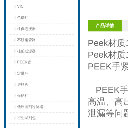
VICI
色谱柱
产品详情
柱偶连接器
不锈钢管路
Peek
材质
柱前过滤器
Peek
材质
PEEK管
PEEK
手
定量环
进样阀
PEEK
保护柱
高温、高
低压溶剂过滤器
泄漏等问
衍生试剂包