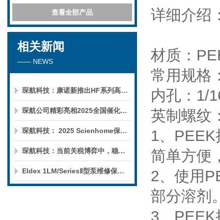
详细介绍
查看全部产品
相关新闻
材质：
PE
—— NEWS
常用规格
琛航科技：康诺新推出HF系列高压恒流泵
内孔：
1/1
琛航公司精彩亮相2025全国催化学术会议
英制螺纹
琛航科技： 2025 Scienhome保护柱年中赠送活动
1
、
PEEK
琛航科技：当前关税博弈中，稳定的货源可解您燃眉之急
简单方便
Eldex 1LM/SeriesⅡ型泵维修保养服务
2
、使用
P
部分溶剂
3
、
PEEK