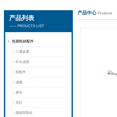
产品中心
Products
产品列表
天津琛航科苑科技发展有限公司
—— PROUCTS LIST
色谱耗材配件
三通直通
针头滤器
泵配件
滤膜
接头
氘灯
固相萃取柱