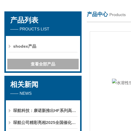
产品中心
Products
产品列表
天津琛航科苑科技发展有限公司
—— PROUCTS LIST
shodex产品
查看全部产品
相关新闻
—— NEWS
琛航科技：康诺新推出HF系列高压恒流泵
琛航公司精彩亮相2025全国催化学术会议