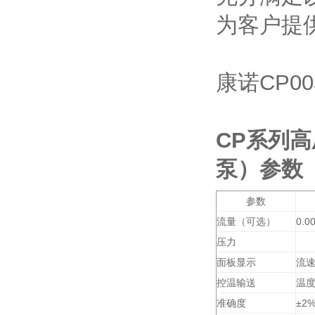
为客户提
康诺
CP00
CP
系列高
泵）参数
参数
流量（可选）
0.0
压力
面板显示
流
控温输送
温
准确度
±2