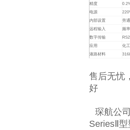
精度
0.2
电源
220
内部设置
旁
远程输入
频
数字传输
RS2
应用
化
液路材料
316
售后无忧
好
琛航公
Series
Ⅱ