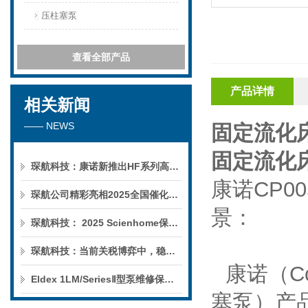
压柱塞泵
查看全部产品
产品详情
相关新闻
—— NEWS
固定流化床
固定流化床
琛航科技：康诺新推出HF系列高压恒流泵
康诺
CP00
琛航公司精彩亮相2025全国催化学术会议
景：
琛航科技： 2025 Scienhome保护柱年中赠送活动
琛航科技：当前关税博弈中，稳定的货源可解您燃眉之急
康诺（
C
Eldex 1LM/SeriesⅡ型泵维修保养服务
塞泵）
产