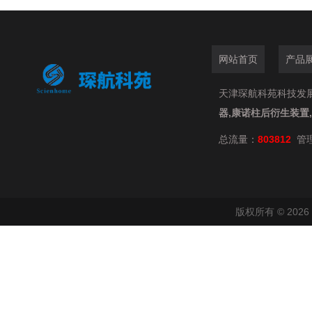
网站首页
产品
天津琛航科苑科技发展有限
器,康诺柱后衍生装置
总流量：
803812
管
版权所有 © 20