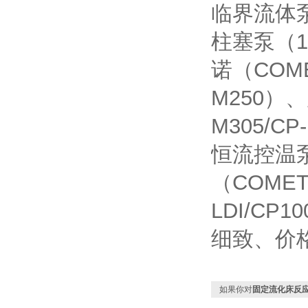
临界流体
柱塞泵（
诺（
COM
M250
）、
M305/CP
恒流控温
（
COME
LDI/CP10
细致、价
如果你对
固定流化床反应