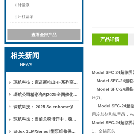
计量泵
压柱塞泵
查看全部产品
产品详情
相关新闻
—— NEWS
Model SFC-24
超临界
Model SFC-24
超临
琛航科技：康诺新推出HF系列高压恒流泵
Model SFC-24
超临
琛航公司精彩亮相2025全国催化学术会议
压力。
Model SFC-24
超
琛航科技： 2025 Scienhome保护柱年中赠送活动
用冷却剂和氟里昂，
Pe
琛航科技：当前关税博弈中，稳定的货源可解您燃眉之急
Model SFC-24
超临界
1
、全铝泵头
Eldex 1LM/SeriesⅡ型泵维修保养服务