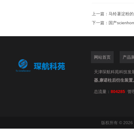
上一篇：
马铃薯淀粉的分析
下一篇：
国产scien
网站首页
产品
天津琛航科苑科技发展有限
器,康诺柱后衍生装置
总流量：
804285
管
版权所有 © 20