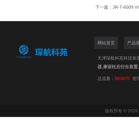
下一篇：
JR-T-6009
网站首页
产品
天津琛航科苑科技发展有限
器,康诺柱后衍生装置
总流量：
803079
管
版权所有 © 20