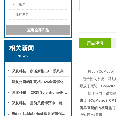
计量泵
压柱塞泵
查看全部产品
产品详情
相关新闻
—— NEWS
琛航科技：康诺新推出HF系列高压恒流泵
康诺（
CoMetro
电子控制系统，马达
琛航公司精彩亮相2025全国催化学术会议
形成了康诺（
CoMetro
琛航科技： 2025 Scienhome保护柱年中赠送活动
操作界面，键盘
/
康诺（
CoMetro
）
CP-
琛航科技：当前关税博弈中，稳定的货源可解您燃眉之急
简单直观的面板键盘可
Eldex 1LM/SeriesⅡ型泵维修保养服务
流速设定
/
显示