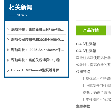
相关新闻
—— NEWS
琛航科技：康诺新推出HF系列高压恒流泵
产品详情
琛航公司精彩亮相2025全国催化学术会议
CO-Ⅳ柱温箱
琛航科技： 2025 Scienhome保护柱年中赠送活动
CO-Ⅳ柱温箱
双控柱温箱使用温控器
琛航科技：当前关税博弈中，稳定的货源可解您燃眉之急
式设计，提高仪器的整
Eldex 1LM/SeriesⅡ型泵维修保养服务
仪器特点
l
整体采用不锈钢
l
卧式侧开门柱温
剂瓶，确保了流动
l
本柱温箱可容纳
主要参数