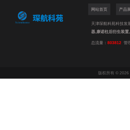
网站首页
产品
天津琛航科苑科技发展有限
器,康诺柱后衍生装置
总流量：
803812
管
版权所有 © 20