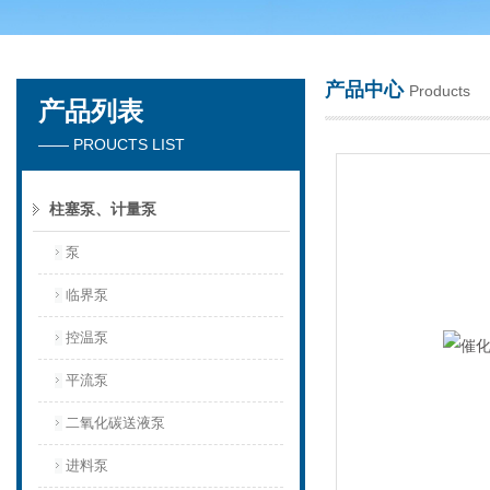
产品中心
Products
产品列表
天津琛航科苑科技发展有限公司
—— PROUCTS LIST
柱塞泵、计量泵
泵
临界泵
控温泵
平流泵
二氧化碳送液泵
进料泵