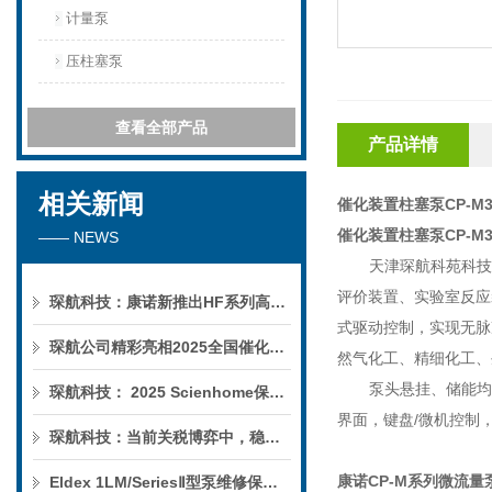
计量泵
压柱塞泵
查看全部产品
产品详情
相关新闻
催化装置柱塞泵
CP-M3
催化装置柱塞泵
CP-M3
—— NEWS
天津琛航科苑科技
评价装置、实验室反应
琛航科技：康诺新推出HF系列高压恒流泵
式驱动控制，实现无脉
琛航公司精彩亮相2025全国催化学术会议
然气化工、精细化工、
泵头悬挂、储能均
琛航科技： 2025 Scienhome保护柱年中赠送活动
界面，键盘
/
微机控制
琛航科技：当前关税博弈中，稳定的货源可解您燃眉之急
康诺
CP-M
系列微流量
Eldex 1LM/SeriesⅡ型泵维修保养服务