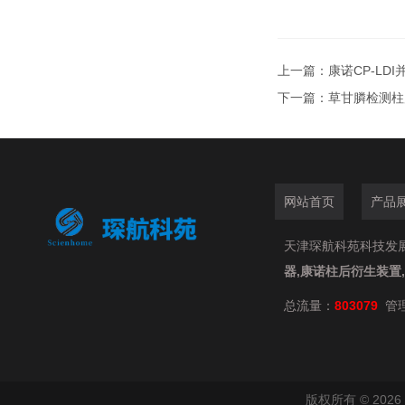
上一篇：
康诺CP-LD
下一篇：
草甘膦检测柱后
网站首页
产品
天津琛航科苑科技发展有限
器,康诺柱后衍生装置
总流量：
803079
管
版权所有 © 20