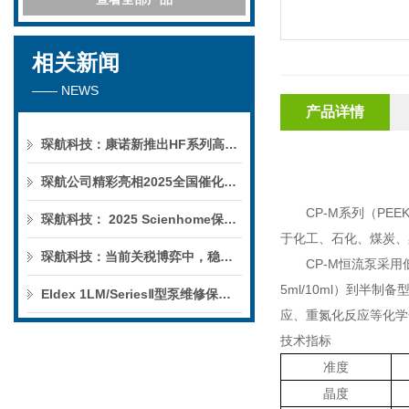
相关新闻
—— NEWS
产品详情
琛航科技：康诺新推出HF系列高压恒流泵
琛航公司精彩亮相2025全国催化学术会议
CP-M
系列（
PEE
琛航科技： 2025 Scienhome保护柱年中赠送活动
于化工、石化、煤炭、
琛航科技：当前关税博弈中，稳定的货源可解您燃眉之急
CP-M
恒流泵采用
5ml/10ml
）到半制备
Eldex 1LM/SeriesⅡ型泵维修保养服务
应、重氮化反应等化学
技术指标
准度
晶度