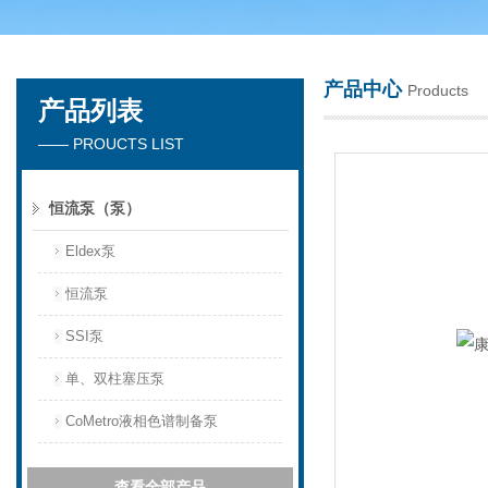
产品中心
Products
产品列表
天津琛航科苑科技发展有限公司
—— PROUCTS LIST
恒流泵（泵）
Eldex泵
恒流泵
SSI泵
单、双柱塞压泵
CoMetro液相色谱制备泵
查看全部产品