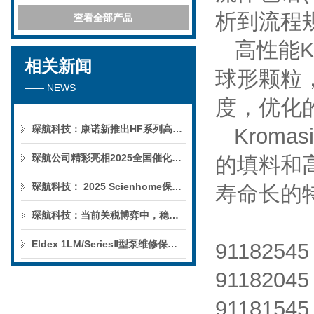
析到流程
查看全部产品
高性能
K
相关新闻
球形颗粒
—— NEWS
度，优化
琛航科技：康诺新推出HF系列高压恒流泵
Kromasi
琛航公司精彩亮相2025全国催化学术会议
的填料和
琛航科技： 2025 Scienhome保护柱年中赠送活动
寿命长的
琛航科技：当前关税博弈中，稳定的货源可解您燃眉之急
Eldex 1LM/SeriesⅡ型泵维修保养服务
91182545
91182045
91181545