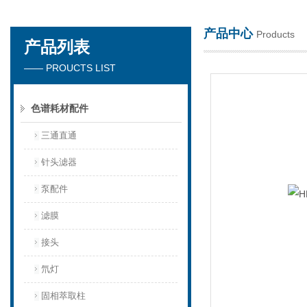
产品中心
Products
产品列表
天津琛航科苑科技发展有限公司
—— PROUCTS LIST
色谱耗材配件
三通直通
针头滤器
泵配件
滤膜
接头
氘灯
固相萃取柱