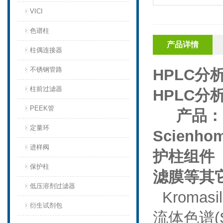
VICI
色谱柱
产品详情
柱偶连接器
不锈钢管路
HPLC分
柱前过滤器
HPLC分
PEEK管
产品：
定量环
Scienho
进样阀
护柱组件
保护柱
滤膜等其
低压溶剂过滤器
Kromasi
衍生试剂包
流体色谱
(