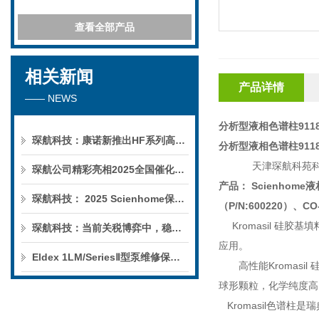
查看全部产品
相关新闻
产品详情
—— NEWS
分析型液相色谱柱9118
琛航科技：康诺新推出HF系列高压恒流泵
分析型液相色谱柱9118
天津琛航科苑
琛航公司精彩亮相2025全国催化学术会议
产品：
Scienhome
液
琛航科技： 2025 Scienhome保护柱年中赠送活动
（
P/N:600220
）、
CO
Kromasil
硅胶基填
琛航科技：当前关税博弈中，稳定的货源可解您燃眉之急
应用。
Eldex 1LM/SeriesⅡ型泵维修保养服务
高性能
Kromasil
球形颗粒，化学纯度高
Kromasil
色谱柱是瑞