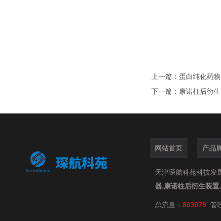
上一篇：
蛋白纯化药物用
下一篇：
康诺柱后衍生
网站首页
产品
天津琛航科苑科技发展有限
器,康诺柱后衍生装置
总流量：
803079
管