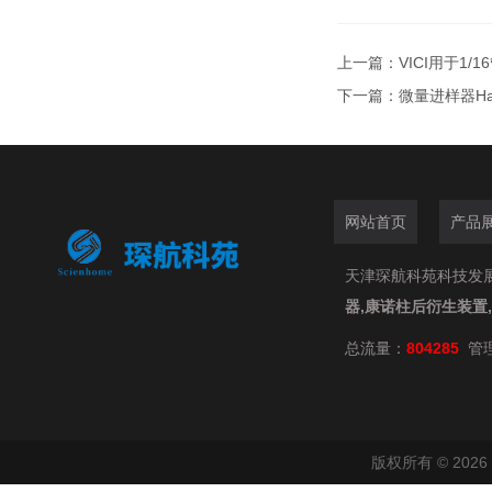
上一篇：
VICI用于1/
下一篇：
微量进样器Ham
网站首页
产品
天津琛航科苑科技发展有限
器,康诺柱后衍生装置
总流量：
804285
管
版权所有 © 20