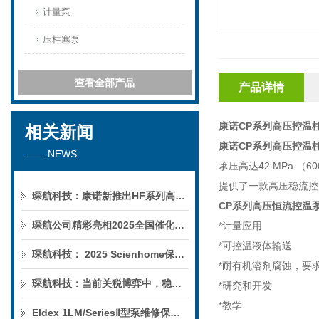
计量泵
压柱塞泵
查看全部产品
产品详情
康诺CP系列高压控温
相关新闻
康诺CP系列高压控温
—— NEWS
承压高达
42 MPa
（
60
提供了一款高压稳流控
琛航科技：康诺新推出HF系列高压恒流泵
CP
系列高压恒流控温
琛航公司精彩亮相2025全国催化学术会议
*
计量应用
*
可控温液体输送
琛航科技： 2025 Scienhome保护柱年中赠送活动
*
耐有机溶剂腐蚀，要
琛航科技：当前关税博弈中，稳定的货源可解您燃眉之急
*
研究和开发
*
教学
Eldex 1LM/SeriesⅡ型泵维修保养服务