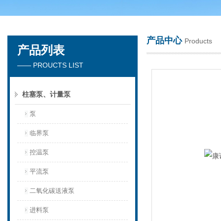
产品中心
Products
产品列表
天津琛航科苑科技发展有限公司
—— PROUCTS LIST
柱塞泵、计量泵
泵
临界泵
控温泵
平流泵
二氧化碳送液泵
进料泵