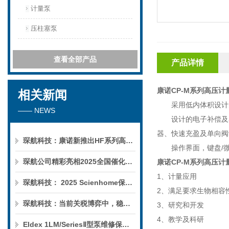
计量泵
压柱塞泵
查看全部产品
产品详情
康诺CP-M系列高压计
相关新闻
采用低内体积设计
—— NEWS
设计的电子补偿及
器、快速充盈及单向阀
琛航科技：康诺新推出HF系列高压恒流泵
操作界面，键盘
/
琛航公司精彩亮相2025全国催化学术会议
康诺CP-M系列高压计
1
、计量应用
琛航科技： 2025 Scienhome保护柱年中赠送活动
2
、满足要求生物相容
琛航科技：当前关税博弈中，稳定的货源可解您燃眉之急
3
、研究和开发
4
、教学及科研
Eldex 1LM/SeriesⅡ型泵维修保养服务