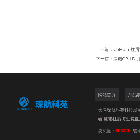
上一篇：
CoMetro
下一篇：
康诺CP-LD
网站首页
产品
天津琛航科苑科技发展有限
器,康诺柱后衍生装置
总流量：
803475
管