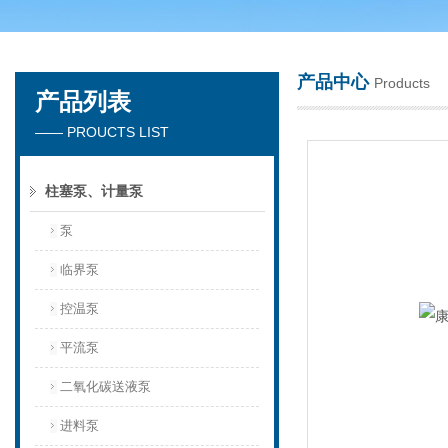
产品中心
Products
产品列表
天津琛航科苑科技发展有限公司
—— PROUCTS LIST
柱塞泵、计量泵
泵
临界泵
控温泵
平流泵
二氧化碳送液泵
进料泵