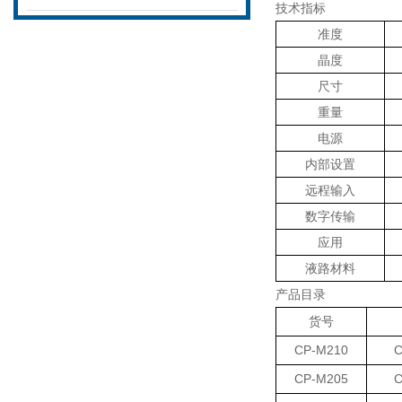
技术指标
准度
晶度
尺寸
重量
电源
内部设置
远程输入
数字传输
应用
液路材料
产品目录
货号
CP-M210
C
CP-M205
C