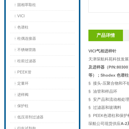
固相萃取柱
VICI
色谱柱
产品详情
柱偶连接器
不锈钢管路
VICI气相进样针
天津琛航科苑科技发展
柱前过滤器
及进样器（
P/N:80300
PEEK管
等）；
Shodex
色谱柱
§
接头
-
压聚合物和不
定量环
§
油管和样品环
进样阀
§
安产品和流动相处
保护柱
§
过滤器和玻璃料
§
PEEK
色谱柱和保护
低压溶剂过滤器
琛航公司现货供应
A-2
衍生试剂包