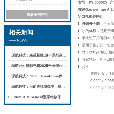
货号：
PS-050025
产
描述
Gas syringe A-2,
查看全部产品
VICI气相进样针
l
按钮开关阀
–
允许
l
小的体积
–
适用于
相关新闻
l
带按钮开关阀的
A-2
—— NEWS
l
适用于量少的、包含
l
对于
250 µL
和其他
琛航科技：康诺新推出HF系列高压恒流泵
l
其它特征：
PTFE
推
琛航公司精彩亮相2025全国催化学术会议
l
尺寸：
替换针头，顶
琛航科技： 2025 Scienhome保护柱年中赠送活动
0.029" x 0.005
琛航科技：当前关税博弈中，稳定的货源可解您燃眉之急
0.029" x 0.012
Eldex 1LM/SeriesⅡ型泵维修保养服务