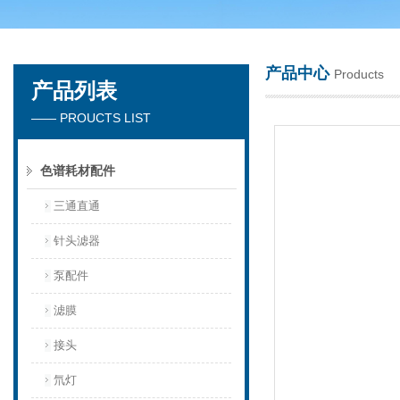
产品中心
Products
产品列表
天津琛航科苑科技发展有限公司
—— PROUCTS LIST
色谱耗材配件
三通直通
针头滤器
泵配件
滤膜
接头
氘灯