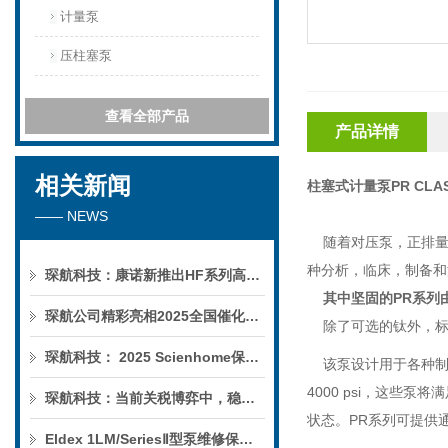
计量泵
压柱塞泵
查看全部产品
产品详情
相关新闻
柱塞式计量泵PR CL
—— NEWS
随着对压泵，正排
种分析，临床，制备和
琛航科技：康诺新推出HF系列高压恒流泵
其中坚固的
PR
系列
琛航公司精彩亮相2025全国催化学术会议
除了可选的钛外，
琛航科技： 2025 Scienhome保护柱年中赠送活动
该泵设计用于各种
4000 psi
，这些泵将满
琛航科技：当前关税博弈中，稳定的货源可解您燃眉之急
状态。
PR
系列可提供
Eldex 1LM/SeriesⅡ型泵维修保养服务