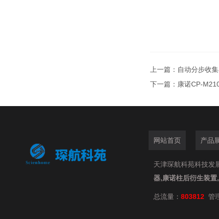
上一篇：
自动分步收集器
下一篇：
康诺CP-M2
网站首页
产品
天津琛航科苑科技发展有限
器,康诺柱后衍生装置
总流量：
803812
管