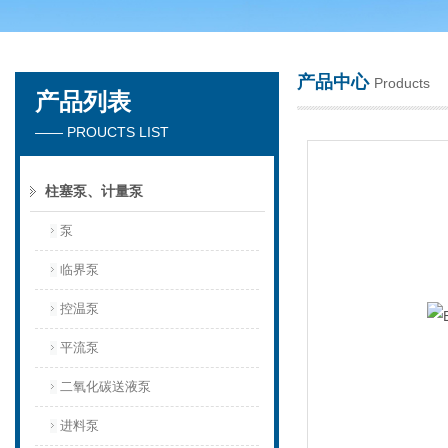
产品中心
Products
产品列表
天津琛航科苑科技发展有限公司
—— PROUCTS LIST
柱塞泵、计量泵
泵
临界泵
控温泵
平流泵
二氧化碳送液泵
进料泵