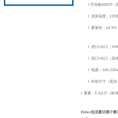
l
可传输
500CP
（
l
流体温度：
120
l
重复性：±
0.3%
l
进口×出口（
1H
l
进口×出口（其
l
电源：
100-230
l
外部尺寸（宽深
l
重量：
5.3
公斤（标
Eldex
低流量活塞计量