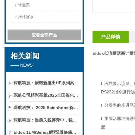
计量泵
压柱塞泵
查看全部产品
产品详情
Eldex低流量活塞计量
相关新闻
—— NEWS
琛航科技：康诺新推出HF系列高压恒流泵
l
液晶显示流量、
RS232
指令进行远
琛航公司精彩亮相2025全国催化学术会议
l
分辨率的步进马
琛航科技： 2025 Scienhome保护柱年中赠送活动
l
集成活塞冲洗系
琛航科技：当前关税博弈中，稳定的货源可解您燃眉之急
液
Eldex 1LM/SeriesⅡ型泵维修保养服务