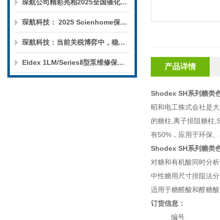
琛航公司精彩亮相2025全国催化学术会议
琛航科技： 2025 Scienhome保护柱年中赠送活动
琛航科技：当前关税博弈中，稳定的货源可解您燃眉之急
Eldex 1LM/SeriesⅡ型泵维修保养服务
产品详情
Shodex SH系列糖类
昭和电工株式会社是大
的糖柱
,
离子排阻糖柱
,
有
50%
，应用于环保、
Shodex SH系列糖类
对糖和有机酸同时分析
中性糖用尺寸排阻法分
适用于糖醛酸和醛糖酸
订货信息：
编号