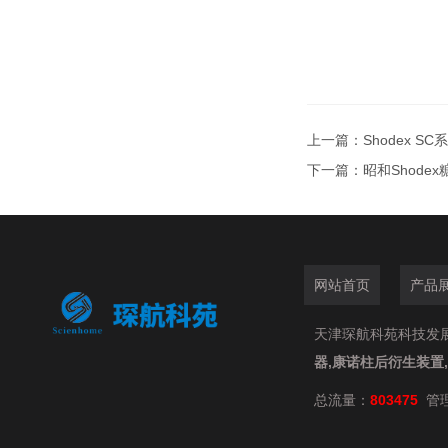
上一篇：
Shodex S
下一篇：
昭和Shodex
网站首页
产品
天津琛航科苑科技发展有限
器,康诺柱后衍生装置
总流量：
803475
管